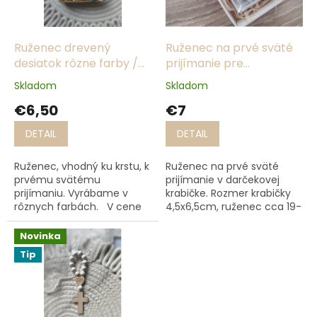
p
o
r
v
o
d
Ruženec drevený
Ruženec na prvé sväté
u
desiatok rôzne farby /
prijímanie pre
k
Darček na prvé sväté
dievčatko, chlapca -
Skladom
Skladom
t
prijímanie / Krst
kovový
€6,50
€7
o
v
DETAIL
DETAIL
Ruženec, vhodný ku krstu, k
Ruženec na prvé sväté
prvému svätému
prijímanie v darčekovej
prijímaniu. Vyrábame v
krabičke. Rozmer krabičky
rôznych farbách. V cene
4,5x6,5cm, ruženec cca 19-
aj darčeková krabička cca
20cm. Posielame v
11x10cm a drevená výstelka.
darčekovej papierovej
Novinka
krabičke s hoblinkami,
Tip
veľkosť 8,5x6cm....