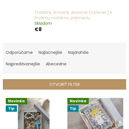
Tradičný drevený desiatok (ruženec) k
Prvému svätému prijímaniu
Skladom
€8
R
a
Odporúčame
Najlacnejšie
Najdrahšie
d
e
Najpredávanejšie
Abecedne
n
i
e
OTVORIŤ FILTER
p
r
V
Novinka
Novinka
o
ý
d
Tip
Tip
p
u
i
k
s
t