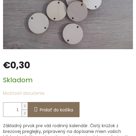
€0,30
Jednotková
Skladom
cena:
Možnosti doručenia
Pridať do košíka
Základný prvok pre váš rodinný kalendár. Čistý krúžok z
brezovej preglejky, pripravený na dopísanie mien vašich