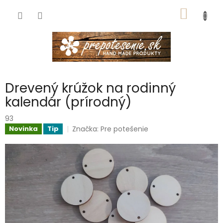
Prejsť
NÁKU
na
obsah
KOŠÍK
Drevený krúžok na rodinný
kalendár (prírodný)
93
Značka:
Pre potešenie
Novinka
Tip