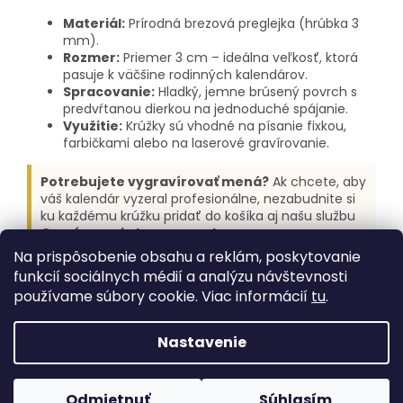
Materiál:
Prírodná brezová preglejka (hrúbka 3
mm).
Rozmer:
Priemer 3 cm – ideálna veľkosť, ktorá
pasuje k väčšine rodinných kalendárov.
Spracovanie:
Hladký, jemne brúsený povrch s
predvŕtanou dierkou na jednoduché spájanie.
Využitie:
Krúžky sú vhodné na písanie fixkou,
farbičkami alebo na laserové gravírovanie.
Potrebujete vygravírovať mená?
Ak chcete, aby
váš kalendár vyzeral profesionálne, nezabudnite si
ku každému krúžku pridať do košíka aj našu službu
Gravírovanie komponentov
.
Na prispôsobenie obsahu a reklám, poskytovanie
funkcií sociálnych médií a analýzu návštevnosti
Z
používame súbory cookie. Viac informácií
tu
.
á
Vytvoril Shoptet
p
Nastavenie
ä
t
Copyright 2026
Pre potešenie
. Všetky práva vyhradené.
i
Vitajte na našej novej stránke. Produkty postupne
Odmietnuť
Súhlasím
Upraviť nastavenie cookies