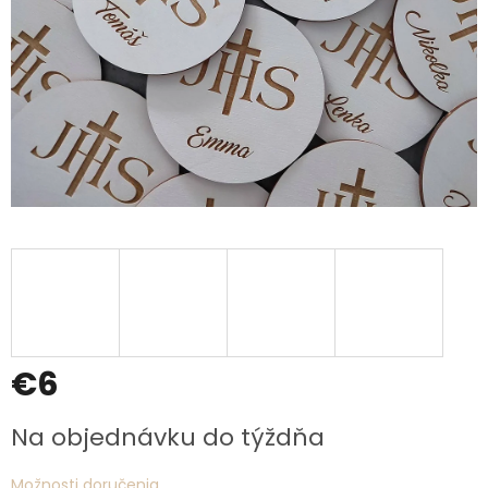
€6
Jednotková
Na objednávku do týždňa
cena:
Možnosti doručenia