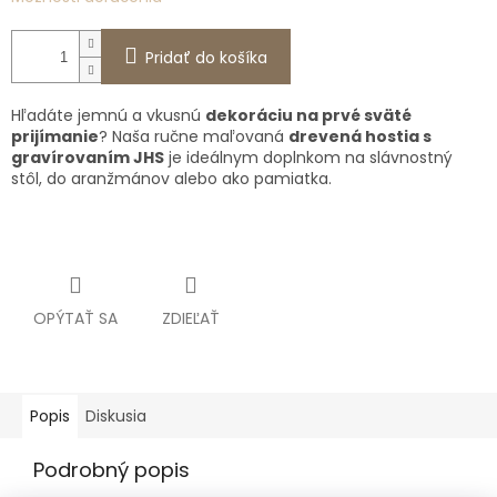
Pridať do košíka
Hľadáte jemnú a vkusnú
dekoráciu na prvé sväté
prijímanie
? Naša ručne maľovaná
drevená hostia s
gravírovaním JHS
je ideálnym doplnkom na slávnostný
stôl, do aranžmánov alebo ako pamiatka.
OPÝTAŤ SA
ZDIEĽAŤ
Popis
Diskusia
Podrobný popis