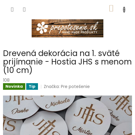
Prejsť
NÁKU
na
obsah
KOŠÍK
Drevená dekorácia na 1. sväté
prijímanie - Hostia JHS s menom
(10 cm)
108
Značka:
Pre potešenie
Novinka
Tip