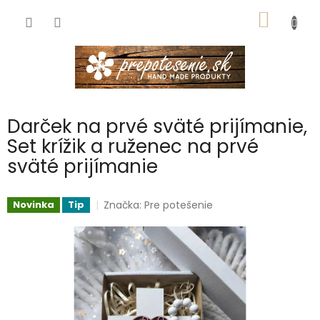
Prejsť
NÁKU
na
obsah
KOŠÍK
Darček na prvé sväté prijímanie,
Set krížik a ruženec na prvé
sväté prijímanie
Značka:
Pre potešenie
Novinka
Tip