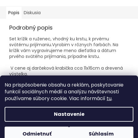
Popis
Diskusia
Podrobný popis
Set krížik a ruženec, vhodný ku krstu, k prvému
svätému prijímaniu.Vyrobim v rôznych farbách. Na
krížik vám vygravirujeme meno dieťatka a dátum
prvého svätého prijímania, prípadne krstu.
V cene aj darčeková krabička cca 11x16cm a drevená
výstelka.
Na prispôsobenie obsahu a reklám, poskytovanie
funkcií sociálnych médií a analýzu návštevnosti
Z
používame súbory cookie. Viac informácií
tu
.
á
Vytvoril Shoptet
p
Nastavenie
ä
t
Copyright 2026
Pre potešenie
. Všetky práva vyhradené.
i
Vitajte na našej novej stránke. Produkty postupne
Odmietnuť
Súhlasím
Upraviť nastavenie cookies
pridávame. Ďakujeme za pochopenie.