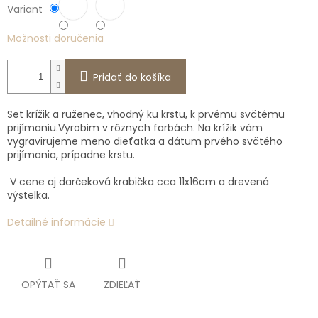
Variant
Možnosti doručenia
Pridať do košíka
Set krížik a ruženec, vhodný ku krstu, k prvému svätému
prijímaniu.Vyrobim v rôznych farbách. Na krížik vám
vygravirujeme meno dieťatka a dátum prvého svätého
prijímania, prípadne krstu.
V cene aj darčeková krabička cca 11x16cm a drevená
výstelka.
Detailné informácie
OPÝTAŤ SA
ZDIEĽAŤ