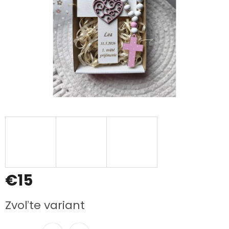
€15
Jednotková
Zvoľte variant
cena: